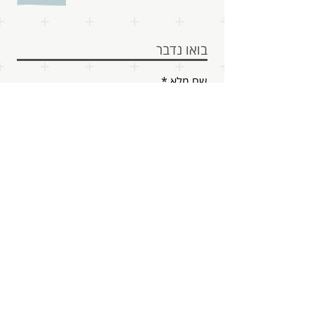
בואו נדבר
שם מלא
דוא״ל
טלפון
איך אנחנו יכלים לעזור?